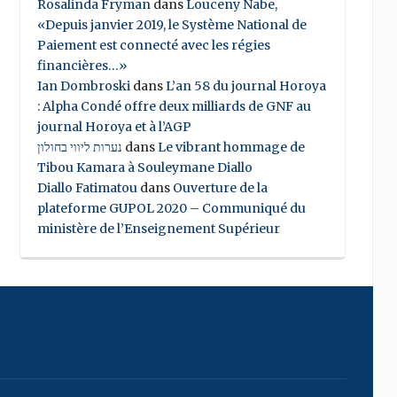
Rosalinda Fryman
dans
Louceny Nabe,
«Depuis janvier 2019, le Système National de
Paiement est connecté avec les régies
financières…»
Ian Dombroski
dans
L’an 58 du journal Horoya
: Alpha Condé offre deux milliards de GNF au
journal Horoya et à l’AGP
נערות ליווי בחולון
dans
Le vibrant hommage de
Tibou Kamara à Souleymane Diallo
Diallo Fatimatou
dans
Ouverture de la
plateforme GUPOL 2020 – Communiqué du
ministère de l’Enseignement Supérieur