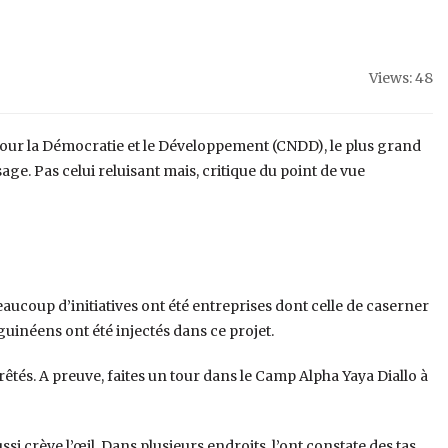
Views: 48
pour la Démocratie et le Développement (CNDD), le plus grand
age. Pas celui reluisant mais, critique du point de vue
ucoup d’initiatives ont été entreprises dont celle de caserner
s guinéens ont été injectés dans ce projet.
rêtés. A preuve, faites un tour dans le Camp Alpha Yaya Diallo à
ssi crève l’œil. Dans plusieurs endroits, l’ont constate des tas