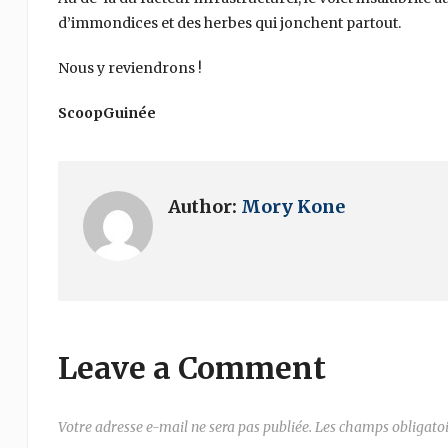
d’immondices et des herbes qui jonchent partout.
Nous y reviendrons !
ScoopGuinée
Author:
Mory Kone
Leave a Comment
Votre adresse e-mail ne sera pas publiée.
Les champs obligatoi