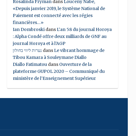
Rosalinda Fryman
dans
Louceny Nabe,
«Depuis janvier 2019, le Système National de
Paiement est connecté avec les régies
financières…»
Ian Dombroski
dans
L’an 58 du journal Horoya
: Alpha Condé offre deux milliards de GNF au
journal Horoya et à l’AGP
נערות ליווי בחולון
dans
Le vibrant hommage de
Tibou Kamara à Souleymane Diallo
Diallo Fatimatou
dans
Ouverture de la
plateforme GUPOL 2020 – Communiqué du
ministère de l’Enseignement Supérieur