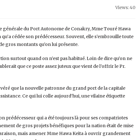
Views: 40
trice générale du Port Autonome de Conakry, Mme Touré Hawa
on qu’a cédée son prédécesseur. Souvent, elle s’embrouille toute
t de gros montants qu’on lui présente.
rection surtout quand on n’est pas habitué. Loin de dire qu’on ne
rait que ce poste assez juteux que vient de l’offrir le Pr.
avéré que la nouvelle patronne du grand port de la capitale
istance. Ce qui lui colle aujourd’hui, une vilaine étiquette
on prédécesseur qui a été toujours là pour ses compatriotes
ement de gros projets bénéfiques pour la nation était de mise
mparaison, mais amener Mme Hawa Keita à ouvrir grandement