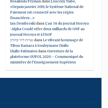
Rosalinda Fryman
dans
Louceny Nabe,
«Depuis janvier 2019, le Système National de
Paiement est connecté avec les régies
financières…»
Ian Dombroski
dans
L’an 58 du journal Horoya
: Alpha Condé offre deux milliards de GNF au
journal Horoya et à l’AGP
נערות ליווי בחולון
dans
Le vibrant hommage de
Tibou Kamara à Souleymane Diallo
Diallo Fatimatou
dans
Ouverture de la
plateforme GUPOL 2020 – Communiqué du
ministère de l’Enseignement Supérieur