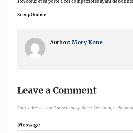
son cœur et sa porte à ces compatriotes ayant de bonnes i
ScoopGuinée
Author:
Mory Kone
Leave a Comment
Votre adresse e-mail ne sera pas publiée.
Les champs obligatoi
Message