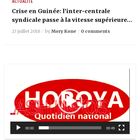
ACTUALITÉ
Crise en Guinée: l’inter-centrale
syndicale passe à la vitesse supérieure…
23 juillet 2018
by
Mory Kone
0 comments
Lecteur
vidéo
00:00
00:49