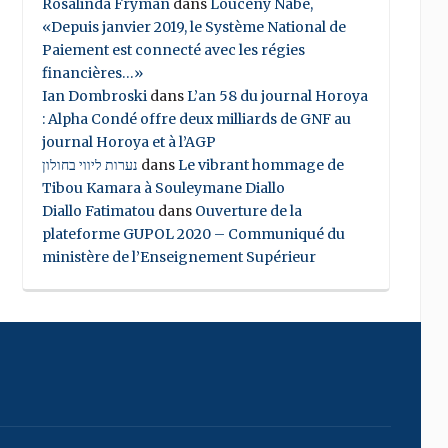
Rosalinda Fryman
dans
Louceny Nabe,
«Depuis janvier 2019, le Système National de
Paiement est connecté avec les régies
financières…»
Ian Dombroski
dans
L’an 58 du journal Horoya
: Alpha Condé offre deux milliards de GNF au
journal Horoya et à l’AGP
נערות ליווי בחולון
dans
Le vibrant hommage de
Tibou Kamara à Souleymane Diallo
Diallo Fatimatou
dans
Ouverture de la
plateforme GUPOL 2020 – Communiqué du
ministère de l’Enseignement Supérieur