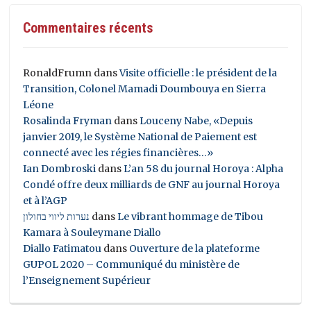
Commentaires récents
RonaldFrumn
dans
Visite officielle : le président de la
Transition, Colonel Mamadi Doumbouya en Sierra
Léone
Rosalinda Fryman
dans
Louceny Nabe, «Depuis
janvier 2019, le Système National de Paiement est
connecté avec les régies financières…»
Ian Dombroski
dans
L’an 58 du journal Horoya : Alpha
Condé offre deux milliards de GNF au journal Horoya
et à l’AGP
נערות ליווי בחולון
dans
Le vibrant hommage de Tibou
Kamara à Souleymane Diallo
Diallo Fatimatou
dans
Ouverture de la plateforme
GUPOL 2020 – Communiqué du ministère de
l’Enseignement Supérieur