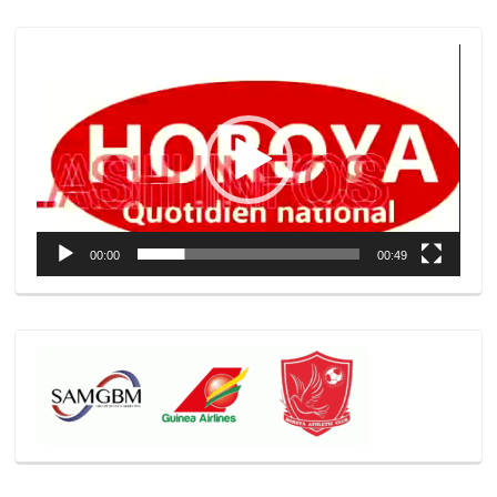
Lecteur
vidéo
00:00
00:49