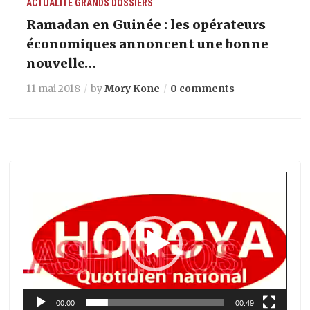
ACTUALITÉ
GRANDS DOSSIERS
Ramadan en Guinée : les opérateurs
économiques annoncent une bonne
nouvelle…
11 mai 2018
by
Mory Kone
0 comments
Lecteur
vidéo
00:00
00:49