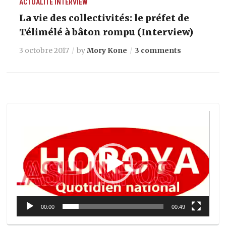
ACTUALITÉ
INTERVIEW
La vie des collectivités: le préfet de
Télimélé à bâton rompu (Interview)
3 octobre 2017
by
Mory Kone
3 comments
Lecteur
vidéo
00:00
00:49