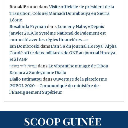
RonaldFrumn
dans
Visite officielle : le président de la
Transition, Colonel Mamadi Doumbouya en Sierra
Léone
Rosalinda Fryman
dans
Louceny Nabe, «Depuis
janvier 2019, le Système National de Paiement est
connecté avec les régies financières…»
Ian Dombroski
dans
L’an 58 du journal Horoya : Alpha
Condé offre deux milliards de GNF au journal Horoya
et à l’AGP
נערות ליווי בחולון
dans
Le vibrant hommage de Tibou
Kamara à Souleymane Diallo
Diallo Fatimatou
dans
Ouverture de la plateforme
GUPOL 2020 – Communiqué du ministère de
l’Enseignement Supérieur
SCOOP GUINÉE