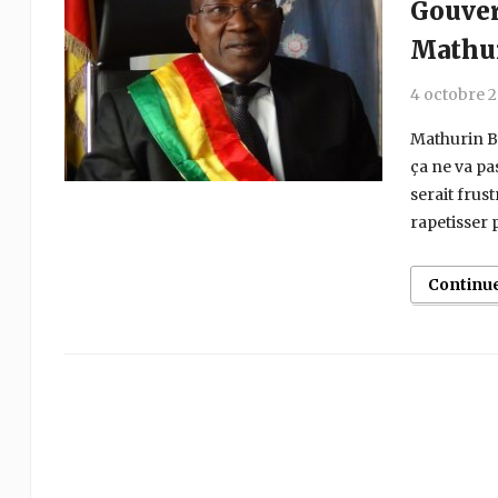
Gouver
Mathur
4 octobre 2
Mathurin B
ça ne va pa
serait frust
rapetisser p
Continu