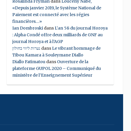
Rosalinda Fryman
dans
Louceny Nabe,
«Depuis janvier 2019, le Système National de
Paiement est connecté avec les régies
financières…»
Ian Dombroski
dans
L’an 58 du journal Horoya
: Alpha Condé offre deux milliards de GNF au
journal Horoya et à l’AGP
נערות ליווי בחולון
dans
Le vibrant hommage de
Tibou Kamara à Souleymane Diallo
Diallo Fatimatou
dans
Ouverture de la
plateforme GUPOL 2020 – Communiqué du
ministère de l’Enseignement Supérieur