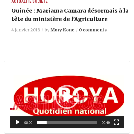
ACTUALITÉ
SOCIETE
Guinée : Mariama Camara désormais à la
tête du ministère de l’Agriculture
4 janvier 2018
by
Mory Kone
0 comments
Lecteur
vidéo
00:00
00:49