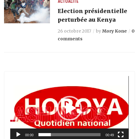
ACTUALITÉ
Election présidentielle
perturbée au Kenya
26 octobre 2017
by
Mory Kone
0
comments
Lecteur
vidéo
00:00
00:49