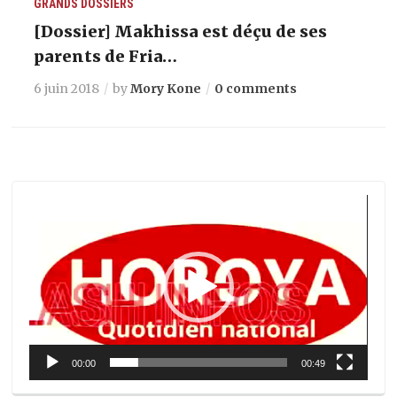
GRANDS DOSSIERS
[Dossier] Makhissa est déçu de ses
parents de Fria…
6 juin 2018
by
Mory Kone
0 comments
Lecteur
vidéo
00:00
00:49