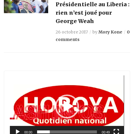
Présidentielle au Liberia :
rien n’est joué pour
George Weah
26 octobre 2017
by
Mory Kone
0
comments
Lecteur
vidéo
00:00
00:49