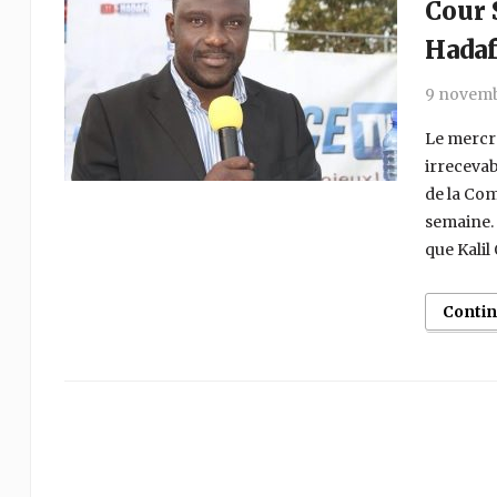
Cour 
Hadaf
9 novemb
Le mercr
irrecevab
de la Co
semaine. 
que Kalil
Conti