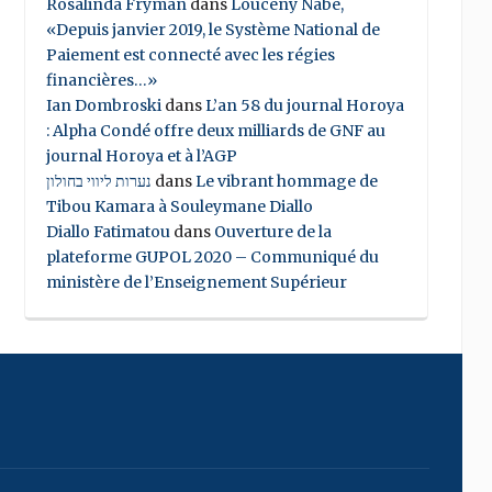
Rosalinda Fryman
dans
Louceny Nabe,
«Depuis janvier 2019, le Système National de
Paiement est connecté avec les régies
financières…»
Ian Dombroski
dans
L’an 58 du journal Horoya
: Alpha Condé offre deux milliards de GNF au
journal Horoya et à l’AGP
נערות ליווי בחולון
dans
Le vibrant hommage de
Tibou Kamara à Souleymane Diallo
Diallo Fatimatou
dans
Ouverture de la
plateforme GUPOL 2020 – Communiqué du
ministère de l’Enseignement Supérieur