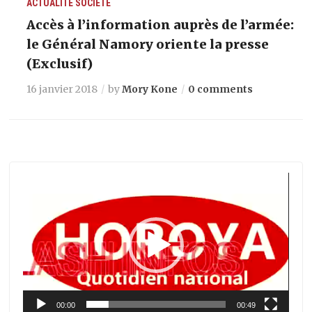
ACTUALITÉ
SOCIETE
Accès à l’information auprès de l’armée:
le Général Namory oriente la presse
(Exclusif)
16 janvier 2018
by
Mory Kone
0 comments
Lecteur
vidéo
00:00
00:49