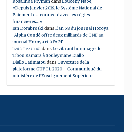
Rosalinda Fryman
dans
Louceny Nabe,
«Depuis janvier 2019, le Système National de
Paiement est connecté avec les régies
financières…»
Ian Dombroski
dans
L’an 58 du journal Horoya
: Alpha Condé offre deux milliards de GNF au
journal Horoya et à l’AGP
נערות ליווי בחולון
dans
Le vibrant hommage de
Tibou Kamara à Souleymane Diallo
Diallo Fatimatou
dans
Ouverture de la
plateforme GUPOL 2020 – Communiqué du
ministère de l’Enseignement Supérieur