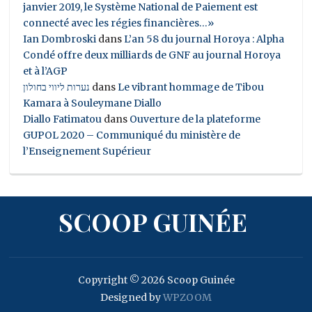
janvier 2019, le Système National de Paiement est
connecté avec les régies financières…»
Ian Dombroski
dans
L’an 58 du journal Horoya : Alpha
Condé offre deux milliards de GNF au journal Horoya
et à l’AGP
נערות ליווי בחולון
dans
Le vibrant hommage de Tibou
Kamara à Souleymane Diallo
Diallo Fatimatou
dans
Ouverture de la plateforme
GUPOL 2020 – Communiqué du ministère de
l’Enseignement Supérieur
SCOOP GUINÉE
Copyright © 2026 Scoop Guinée
Designed by
WPZOOM