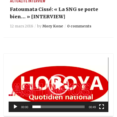
ACTUALITÉ
INTERVIEW
Fatoumata Cissé: « La SNG se porte
bien… » [INTERVIEW]
12 mars 2018
by
Mory Kone
0 comments
Lecteur
vidéo
00:00
00:49