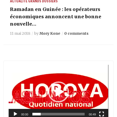
ACTUALITÉ
GRANDS DOSSIERS
Ramadan en Guinée : les opérateurs
économiques annoncent une bonne
nouvelle…
11 mai 2018
by
Mory Kone
0 comments
Lecteur
vidéo
00:00
00:49