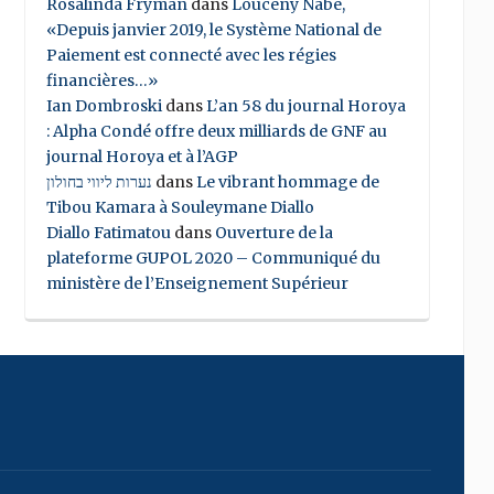
Rosalinda Fryman
dans
Louceny Nabe,
«Depuis janvier 2019, le Système National de
Paiement est connecté avec les régies
financières…»
Ian Dombroski
dans
L’an 58 du journal Horoya
: Alpha Condé offre deux milliards de GNF au
journal Horoya et à l’AGP
נערות ליווי בחולון
dans
Le vibrant hommage de
Tibou Kamara à Souleymane Diallo
Diallo Fatimatou
dans
Ouverture de la
plateforme GUPOL 2020 – Communiqué du
ministère de l’Enseignement Supérieur