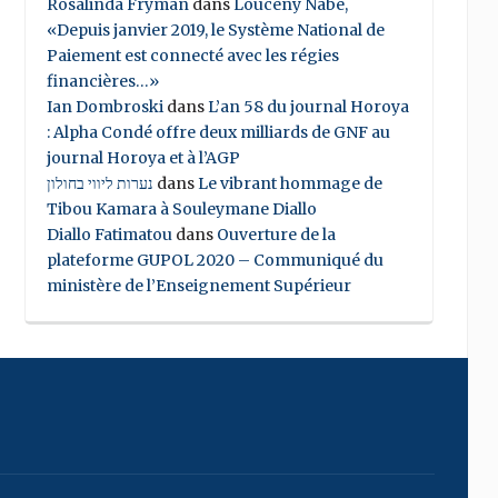
Rosalinda Fryman
dans
Louceny Nabe,
«Depuis janvier 2019, le Système National de
Paiement est connecté avec les régies
financières…»
Ian Dombroski
dans
L’an 58 du journal Horoya
: Alpha Condé offre deux milliards de GNF au
journal Horoya et à l’AGP
נערות ליווי בחולון
dans
Le vibrant hommage de
Tibou Kamara à Souleymane Diallo
Diallo Fatimatou
dans
Ouverture de la
plateforme GUPOL 2020 – Communiqué du
ministère de l’Enseignement Supérieur