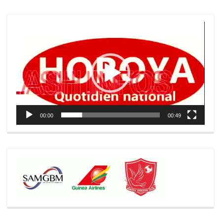
Lecteur
vidéo
00:00
00:49