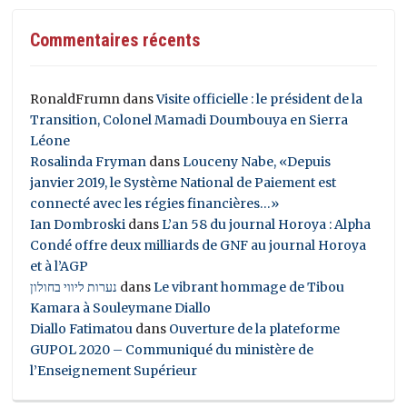
Commentaires récents
RonaldFrumn
dans
Visite officielle : le président de la
Transition, Colonel Mamadi Doumbouya en Sierra
Léone
Rosalinda Fryman
dans
Louceny Nabe, «Depuis
janvier 2019, le Système National de Paiement est
connecté avec les régies financières…»
Ian Dombroski
dans
L’an 58 du journal Horoya : Alpha
Condé offre deux milliards de GNF au journal Horoya
et à l’AGP
נערות ליווי בחולון
dans
Le vibrant hommage de Tibou
Kamara à Souleymane Diallo
Diallo Fatimatou
dans
Ouverture de la plateforme
GUPOL 2020 – Communiqué du ministère de
l’Enseignement Supérieur