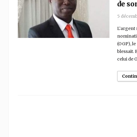
de son
5 décemb
L’argent 
nominatio
(OGP), le
blessait.
celui de
Conti