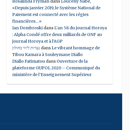
Rosalinda Fryman
dans
Louceny Nabe,
«Depuis janvier 2019, le Système National de
Paiement est connecté avec les régies
financières…»
Ian Dombroski
dans
L’an 58 du journal Horoya
: Alpha Condé offre deux milliards de GNF au
journal Horoya et à l’AGP
נערות ליווי בחולון
dans
Le vibrant hommage de
Tibou Kamara à Souleymane Diallo
Diallo Fatimatou
dans
Ouverture de la
plateforme GUPOL 2020 – Communiqué du
ministère de l’Enseignement Supérieur