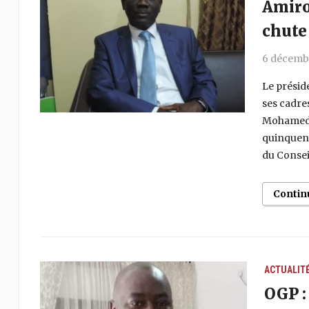
Amiro
chute 
6 décemb
Le présid
ses cadres
Mohamed 
quinquenn
du Conseil
Contin
ACTUALIT
OGP :