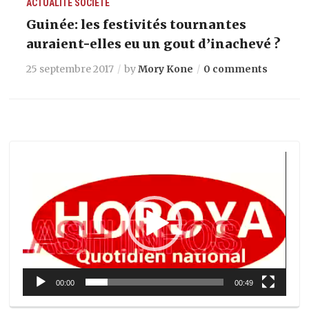
ACTUALITÉ
SOCIETE
Guinée: les festivités tournantes
auraient-elles eu un gout d’inachevé ?
25 septembre 2017
by
Mory Kone
0 comments
Lecteur
vidéo
00:00
00:49