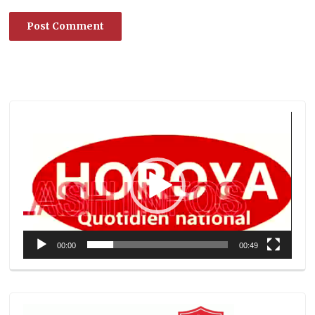
Lecteur
vidéo
00:00
00:49