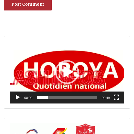
Lecteur
vidéo
00:00
00:49