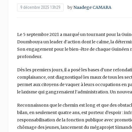
by
Naadege CAMARA
9 décembre 2025 13h29
Le 5 septembre 2021 a marqué un tournant pour la Guiné
Doumbouya un leader d’action dont le calme, la détermina
Son engagement pour le bien-être de chaque Guinéen n’es
profondeur.
Dès les premiers jours, il a posé les bases d’une refondati
complaisance, ont diagnostiqué les maux de tous les secte
permet aux citoyens de vaquer à leurs occupations en pai
le laxisme qui gangrenaient l’administration. Un nouveau 
Reconnaissons que le chemin est long et que des obstacl
bilan, en seulement quatre ans, est porteur d’espoir : i
responsabilisation de la fonction publique avec promotio
chômage des jeunes, lancement du mégaprojet Simandou 2