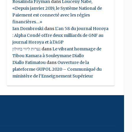
Rosalinda Fryman
dans
Louceny Nabe,
«Depuis janvier 2019, le Système National de
Paiement est connecté avec les régies
financières…»
Ian Dombroski
dans
L’an 58 du journal Horoya
: Alpha Condé offre deux milliards de GNF au
journal Horoya et à l’AGP
נערות ליווי בחולון
dans
Le vibrant hommage de
Tibou Kamara à Souleymane Diallo
Diallo Fatimatou
dans
Ouverture de la
plateforme GUPOL 2020 – Communiqué du
ministère de l’Enseignement Supérieur