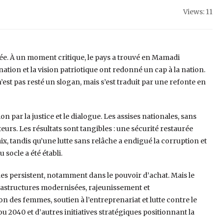
Views: 11
e. À un moment critique, le pays a trouvé en Mamadi
tion et la vision patriotique ont redonné un cap à la nation.
t pas resté un slogan, mais s’est traduit par une refonte en
on par la justice et le dialogue. Les assises nationales, sans
urs. Les résultats sont tangibles : une sécurité restaurée
x, tandis qu’une lutte sans relâche a endigué la corruption et
socle a été établi.
es persistent, notamment dans le pouvoir d’achat. Mais le
nfrastructures modernisées, rajeunissement et
n des femmes, soutien à l’entreprenariat et lutte contre le
040 et d’autres initiatives stratégiques positionnant la