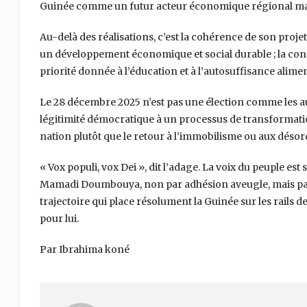
Guinée comme un futur acteur économique régional ma
Au-delà des réalisations, c’est la cohérence de son proje
un développement économique et social durable ; la consolid
priorité donnée à l’éducation et à l’autosuffisance alimen
Le 28 décembre 2025 n’est pas une élection comme les au
légitimité démocratique à un processus de transformation 
nation plutôt que le retour à l’immobilisme ou aux désor
« Vox populi, vox Dei », dit l’adage. La voix du peuple es
Mamadi Doumbouya, non par adhésion aveugle, mais par
trajectoire qui place résolument la Guinée sur les rails d
pour lui.
Par Ibrahima koné