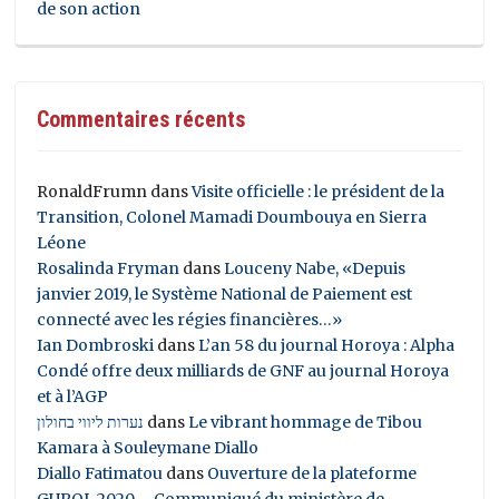
de son action
Commentaires récents
RonaldFrumn
dans
Visite officielle : le président de la
Transition, Colonel Mamadi Doumbouya en Sierra
Léone
Rosalinda Fryman
dans
Louceny Nabe, «Depuis
janvier 2019, le Système National de Paiement est
connecté avec les régies financières…»
Ian Dombroski
dans
L’an 58 du journal Horoya : Alpha
Condé offre deux milliards de GNF au journal Horoya
et à l’AGP
נערות ליווי בחולון
dans
Le vibrant hommage de Tibou
Kamara à Souleymane Diallo
Diallo Fatimatou
dans
Ouverture de la plateforme
GUPOL 2020 – Communiqué du ministère de