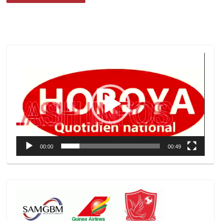
Lecteur
vidéo
00:00
00:49