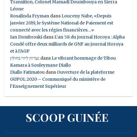
Transition, Colonel Mamadi Doumbouya en Sierra
Léone
Rosalinda Fryman
dans
Louceny Nabe, «Depuis
janvier 2019, le Système National de Paiement est
connecté avec les régies financières…»
Ian Dombroski
dans
L’an 58 du journal Horoya : Alpha
Condé offre deux milliards de GNF au journal Horoya
et à l’AGP
נערות ליווי בחולון
dans
Le vibrant hommage de Tibou
Kamara à Souleymane Diallo
Diallo Fatimatou
dans
Ouverture de la plateforme
GUPOL 2020 – Communiqué du ministère de
l’Enseignement Supérieur
SCOOP GUINÉE