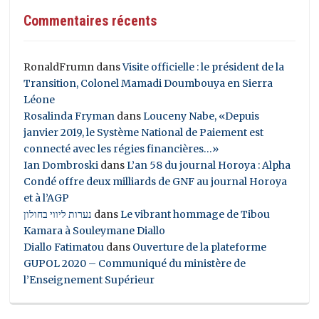
Commentaires récents
RonaldFrumn
dans
Visite officielle : le président de la
Transition, Colonel Mamadi Doumbouya en Sierra
Léone
Rosalinda Fryman
dans
Louceny Nabe, «Depuis
janvier 2019, le Système National de Paiement est
connecté avec les régies financières…»
Ian Dombroski
dans
L’an 58 du journal Horoya : Alpha
Condé offre deux milliards de GNF au journal Horoya
et à l’AGP
נערות ליווי בחולון
dans
Le vibrant hommage de Tibou
Kamara à Souleymane Diallo
Diallo Fatimatou
dans
Ouverture de la plateforme
GUPOL 2020 – Communiqué du ministère de
l’Enseignement Supérieur