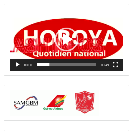
Lecteur
vidéo
00:00
00:49