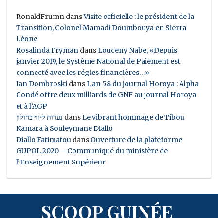
RonaldFrumn
dans
Visite officielle : le président de la
Transition, Colonel Mamadi Doumbouya en Sierra
Léone
Rosalinda Fryman
dans
Louceny Nabe, «Depuis
janvier 2019, le Système National de Paiement est
connecté avec les régies financières…»
Ian Dombroski
dans
L’an 58 du journal Horoya : Alpha
Condé offre deux milliards de GNF au journal Horoya
et à l’AGP
נערות ליווי בחולון
dans
Le vibrant hommage de Tibou
Kamara à Souleymane Diallo
Diallo Fatimatou
dans
Ouverture de la plateforme
GUPOL 2020 – Communiqué du ministère de
l’Enseignement Supérieur
SCOOP GUINÉE