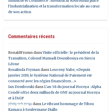
Industrie et Commerce : Aboubacar Kourouma place
l’industrialisation et la transformation locale au cœur
de son action
Commentaires récents
RonaldFrumn
dans
Visite officielle : le président de la
Transition, Colonel Mamadi Doumbouya en Sierra
Léone
Rosalinda Fryman
dans
Louceny Nabe, «Depuis
janvier 2019, le Système National de Paiement est
connecté avec les régies financières…»
Ian Dombroski
dans
L’an 58 du journal Horoya : Alpha
Condé offre deux milliards de GNF au journal Horoya
et à l’AGP
נערות ליווי בחולון
dans
Le vibrant hommage de Tibou
Kamara à Souleymane Diallo