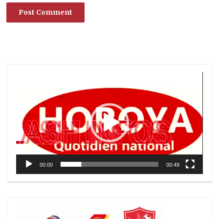
Lecteur
vidéo
00:00
00:49