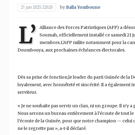
by
Balla Yombouno
21 juin 2025 22h20
L’
Alliance des Forces Patriotiques (AFP) a déso
Soumah, officiellement installé ce samedi 21 j
membres.L’AFP milite notamment pour la candi
Doumbouya, aux prochaines échéances électorales.
Dès sa prise de fonction,le leader du parti Guinée de la D
loyalement, avec honnêteté et sincérité. Il a également 
serviteur.
« Je ne souhaite pas servir un clan, ni un groupe. Il n’y a 
Nous serons un bureau entièrement à l’écoute de tout le m
l’écoute de la Guinée, pour que notre champion — celui 
ne le regrette pas », a-t-il déclaré.