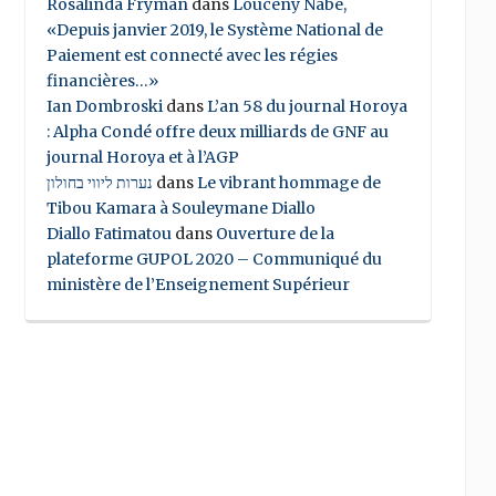
Rosalinda Fryman
dans
Louceny Nabe,
«Depuis janvier 2019, le Système National de
Paiement est connecté avec les régies
financières…»
Ian Dombroski
dans
L’an 58 du journal Horoya
: Alpha Condé offre deux milliards de GNF au
journal Horoya et à l’AGP
נערות ליווי בחולון
dans
Le vibrant hommage de
Tibou Kamara à Souleymane Diallo
Diallo Fatimatou
dans
Ouverture de la
plateforme GUPOL 2020 – Communiqué du
ministère de l’Enseignement Supérieur