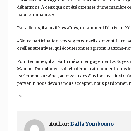
Il a aussi encouragé chacun à s’exprimer librement :« Quel
débattrons. À ceux qui ont été offensés d’une manière ou
nature humaine. »
Par ailleurs, il a invité les aînés, notamment l’écrivain 
« Votre participation, vos sages conseils, doivent faire p
oreilles attentives, qui écouteront et agiront. Battons-no
Pour terminer, il a réaffirmé son engagement :« Soyez r
Mamadi Doumbouya soit élu démocratiquement, dans les 
Parlement, au Sénat, au niveau des élus locaux, ainsi qu’a
parvenir, nous devons nous accepter, nous pardonner, 
FY
Author:
Balla Yombouno