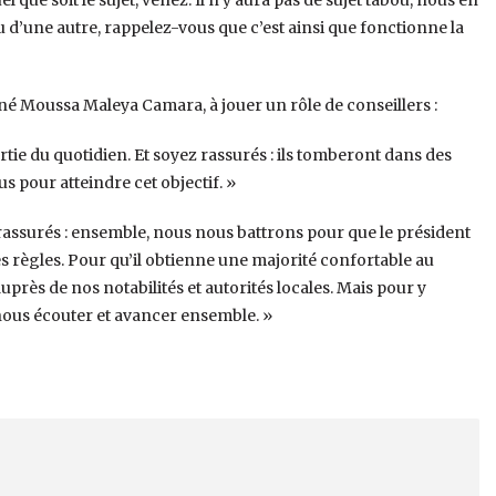
 que soit le sujet, venez. Il n’y aura pas de sujet tabou, nous en
 d’une autre, rappelez-vous que c’est ainsi que fonctionne la
Néné Moussa Maleya Camara, à jouer un rôle de conseillers :
artie du quotidien. Et soyez rassurés : ils tomberont dans des
us pour atteindre cet objectif. »
assurés : ensemble, nous nous battrons pour que le président
règles. Pour qu’il obtienne une majorité confortable au
uprès de nos notabilités et autorités locales. Mais pour y
nous écouter et avancer ensemble. »