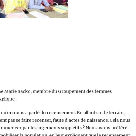
l Anne Marie Sacko, membre du Groupement des femmes
xplique :
e qu’on nous a parlé du recensement. En allant sur le terrain,
t pas se faire recenser, faute d’actes de naissance. Cela nous
commencer par les jugements supplétifs ? Nous avons préféré
mobiliser la population, en leur expliquant que le recensement