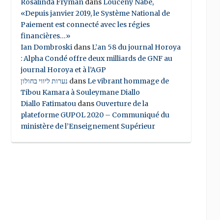
Rosalinda Fryman
dans
Louceny Nabe,
«Depuis janvier 2019, le Système National de
Paiement est connecté avec les régies
financières…»
Ian Dombroski
dans
L’an 58 du journal Horoya
: Alpha Condé offre deux milliards de GNF au
journal Horoya et à l’AGP
נערות ליווי בחולון
dans
Le vibrant hommage de
Tibou Kamara à Souleymane Diallo
Diallo Fatimatou
dans
Ouverture de la
plateforme GUPOL 2020 – Communiqué du
ministère de l’Enseignement Supérieur