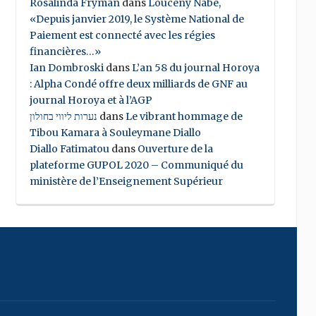
Rosalinda Fryman
dans
Louceny Nabe,
«Depuis janvier 2019, le Système National de
Paiement est connecté avec les régies
financières…»
Ian Dombroski
dans
L’an 58 du journal Horoya
: Alpha Condé offre deux milliards de GNF au
journal Horoya et à l’AGP
נערות ליווי בחולון
dans
Le vibrant hommage de
Tibou Kamara à Souleymane Diallo
Diallo Fatimatou
dans
Ouverture de la
plateforme GUPOL 2020 – Communiqué du
ministère de l’Enseignement Supérieur