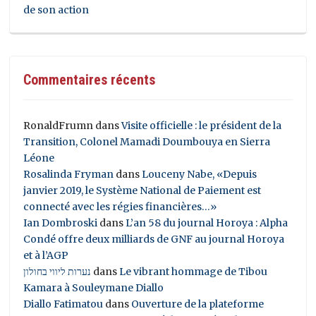
de son action
Commentaires récents
RonaldFrumn
dans
Visite officielle : le président de la
Transition, Colonel Mamadi Doumbouya en Sierra
Léone
Rosalinda Fryman
dans
Louceny Nabe, «Depuis
janvier 2019, le Système National de Paiement est
connecté avec les régies financières…»
Ian Dombroski
dans
L’an 58 du journal Horoya : Alpha
Condé offre deux milliards de GNF au journal Horoya
et à l’AGP
נערות ליווי בחולון
dans
Le vibrant hommage de Tibou
Kamara à Souleymane Diallo
Diallo Fatimatou
dans
Ouverture de la plateforme