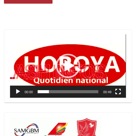
Lecteur
vidéo
00:00
00:49