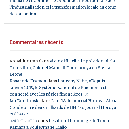
Industrie et Commerce : Aboubacar Kourouma place
l’industrialisation et la transformation locale au cœur
de son action
Commentaires récents
RonaldFrumn
dans
Visite officielle : le président de la
Transition, Colonel Mamadi Doumbouya en Sierra
Léone
Rosalinda Fryman
dans
Louceny Nabe, «Depuis
janvier 2019, le Système National de Paiement est
connecté avec les régies financières…»
Ian Dombroski
dans
L’an 58 du journal Horoya : Alpha
Condé offre deux milliards de GNF au journal Horoya
et à l’AGP
נערות ליווי בחולון
dans
Le vibrant hommage de Tibou
Kamara à Souleymane Diallo