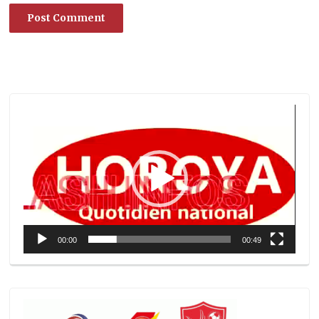
Lecteur
vidéo
00:00
00:49