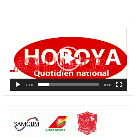
Lecteur
vidéo
00:00
00:49