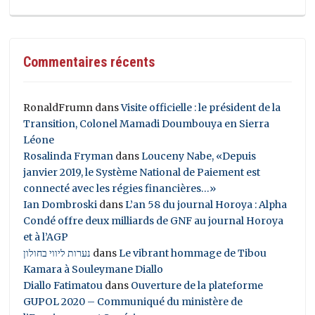
Commentaires récents
RonaldFrumn
dans
Visite officielle : le président de la
Transition, Colonel Mamadi Doumbouya en Sierra
Léone
Rosalinda Fryman
dans
Louceny Nabe, «Depuis
janvier 2019, le Système National de Paiement est
connecté avec les régies financières…»
Ian Dombroski
dans
L’an 58 du journal Horoya : Alpha
Condé offre deux milliards de GNF au journal Horoya
et à l’AGP
נערות ליווי בחולון
dans
Le vibrant hommage de Tibou
Kamara à Souleymane Diallo
Diallo Fatimatou
dans
Ouverture de la plateforme
GUPOL 2020 – Communiqué du ministère de