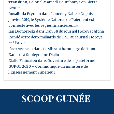
Transition, Colonel Mamadi Doumbouya en Sierra
Léone
Rosalinda Fryman
dans
Louceny Nabe, «Depuis
janvier 2019, le Système National de Paiement est
connecté avec les régies financières…»
Ian Dombroski
dans
L’an 58 du journal Horoya : Alpha
Condé offre deux milliards de GNF au journal Horoya
et à l’AGP
נערות ליווי בחולון
dans
Le vibrant hommage de Tibou
Kamara à Souleymane Diallo
Diallo Fatimatou
dans
Ouverture de la plateforme
GUPOL 2020 – Communiqué du ministère de
l’Enseignement Supérieur
SCOOP GUINÉE