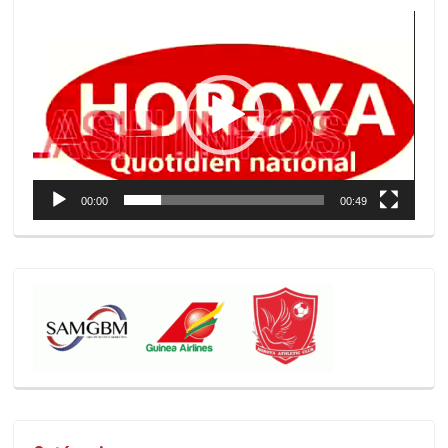
Lecteur
vidéo
00:00
00:49