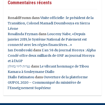
Commentaires récents
RonaldFrumn
dans
Visite officielle : le président de la
Transition, Colonel Mamadi Doumbouya en Sierra
Léone
Rosalinda Fryman
dans
Louceny Nabe, «Depuis
janvier 2019, le Système National de Paiement est
connecté avec les régies financières…»
Ian Dombroski
dans
L’an 58 du journal Horoya : Alpha
Condé offre deux milliards de GNF au journal Horoya
et à l’AGP
נערות ליווי בחולון
dans
Le vibrant hommage de Tibou
Kamara à Souleymane Diallo
Diallo Fatimatou
dans
Ouverture de la plateforme
GUPOL 2020 – Communiqué du ministère de
l’Enseignement Supérieur