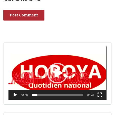
Lecteur
vidéo
00:00
00:49