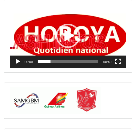
Lecteur
vidéo
00:00
00:49