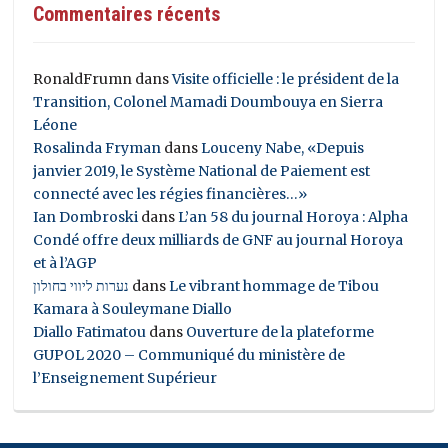
Commentaires récents
RonaldFrumn
dans
Visite officielle : le président de la
Transition, Colonel Mamadi Doumbouya en Sierra
Léone
Rosalinda Fryman
dans
Louceny Nabe, «Depuis
janvier 2019, le Système National de Paiement est
connecté avec les régies financières…»
Ian Dombroski
dans
L’an 58 du journal Horoya : Alpha
Condé offre deux milliards de GNF au journal Horoya
et à l’AGP
נערות ליווי בחולון
dans
Le vibrant hommage de Tibou
Kamara à Souleymane Diallo
Diallo Fatimatou
dans
Ouverture de la plateforme
GUPOL 2020 – Communiqué du ministère de
l’Enseignement Supérieur