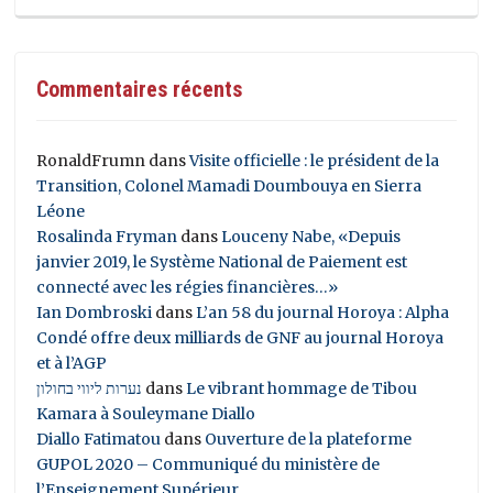
Commentaires récents
RonaldFrumn
dans
Visite officielle : le président de la
Transition, Colonel Mamadi Doumbouya en Sierra
Léone
Rosalinda Fryman
dans
Louceny Nabe, «Depuis
janvier 2019, le Système National de Paiement est
connecté avec les régies financières…»
Ian Dombroski
dans
L’an 58 du journal Horoya : Alpha
Condé offre deux milliards de GNF au journal Horoya
et à l’AGP
נערות ליווי בחולון
dans
Le vibrant hommage de Tibou
Kamara à Souleymane Diallo
Diallo Fatimatou
dans
Ouverture de la plateforme
GUPOL 2020 – Communiqué du ministère de
l’Enseignement Supérieur