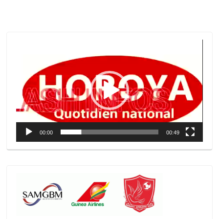
Lecteur
vidéo
00:00
00:49