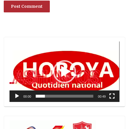
Lecteur
vidéo
00:00
00:49