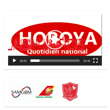
Lecteur
vidéo
00:00
00:49