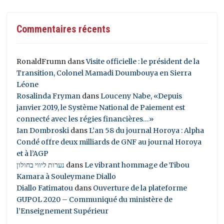
Commentaires récents
RonaldFrumn
dans
Visite officielle : le président de la
Transition, Colonel Mamadi Doumbouya en Sierra
Léone
Rosalinda Fryman
dans
Louceny Nabe, «Depuis
janvier 2019, le Système National de Paiement est
connecté avec les régies financières…»
Ian Dombroski
dans
L’an 58 du journal Horoya : Alpha
Condé offre deux milliards de GNF au journal Horoya
et à l’AGP
נערות ליווי בחולון
dans
Le vibrant hommage de Tibou
Kamara à Souleymane Diallo
Diallo Fatimatou
dans
Ouverture de la plateforme
GUPOL 2020 – Communiqué du ministère de
l’Enseignement Supérieur