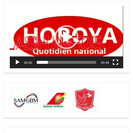
Lecteur
vidéo
00:00
00:49