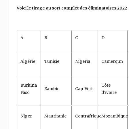
Voici le tirage au sort complet des éliminatoires 2022
A
B
C
D
Algérie
Tunisie
Nigeria
Cameroun
Burkina
Côte
Zambie
Cap-Vert
Faso
d’ivoire
Niger
Mauritanie
Centrafrique
Mozambique