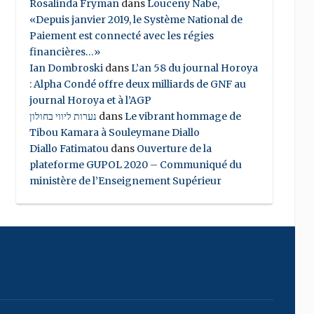
Rosalinda Fryman
dans
Louceny Nabe,
«Depuis janvier 2019, le Système National de
Paiement est connecté avec les régies
financières…»
Ian Dombroski
dans
L’an 58 du journal Horoya
: Alpha Condé offre deux milliards de GNF au
journal Horoya et à l’AGP
נערות ליווי בחולון
dans
Le vibrant hommage de
Tibou Kamara à Souleymane Diallo
Diallo Fatimatou
dans
Ouverture de la
plateforme GUPOL 2020 – Communiqué du
ministère de l’Enseignement Supérieur