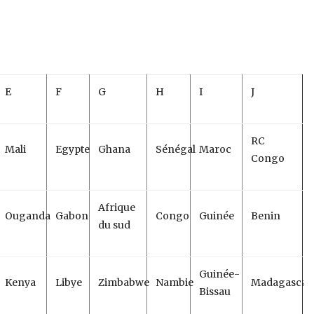
E
F
G
H
I
J
RC
Mali
Egypte
Ghana
Sénégal
Maroc
Congo
Afrique
Ouganda
Gabon
Congo
Guinée
Benin
du sud
Guinée-
Kenya
Libye
Zimbabwe
Nambie
Madagascar
Bissau