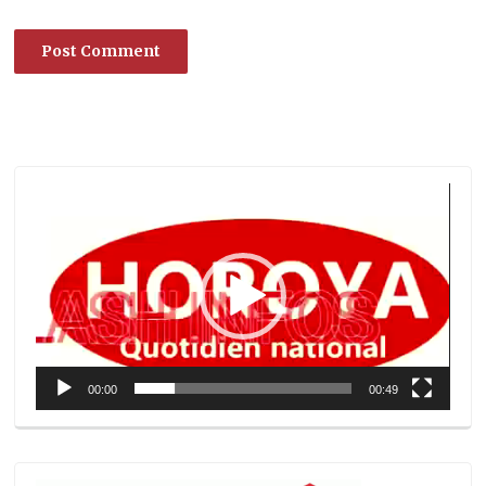
Lecteur
vidéo
00:00
00:49