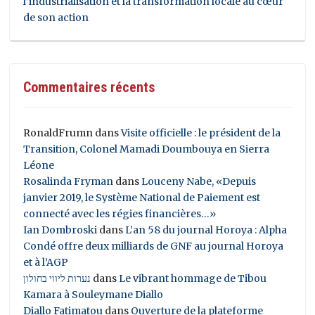
l’industrialisation et la transformation locale au cœur
de son action
Commentaires récents
RonaldFrumn
dans
Visite officielle : le président de la
Transition, Colonel Mamadi Doumbouya en Sierra
Léone
Rosalinda Fryman
dans
Louceny Nabe, «Depuis
janvier 2019, le Système National de Paiement est
connecté avec les régies financières…»
Ian Dombroski
dans
L’an 58 du journal Horoya : Alpha
Condé offre deux milliards de GNF au journal Horoya
et à l’AGP
נערות ליווי בחולון
dans
Le vibrant hommage de Tibou
Kamara à Souleymane Diallo
Diallo Fatimatou
dans
Ouverture de la plateforme