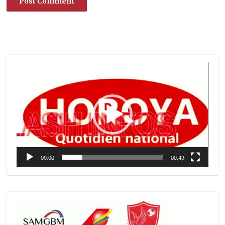
Lecteur
vidéo
00:00
00:49